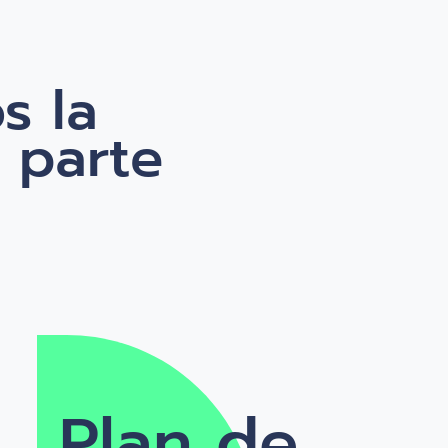
s la
 parte
Plan de