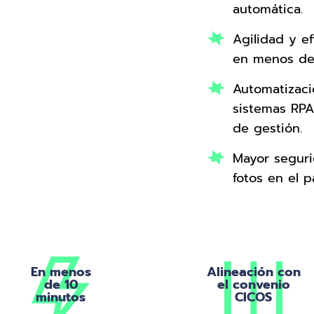
automática.
Agilidad y e
en menos de
Automatizaci
sistemas RPA
de gestión.
Mayor seguri
fotos en el p
En menos
Alineación con
de 10
el convenio
minutos
CICOS