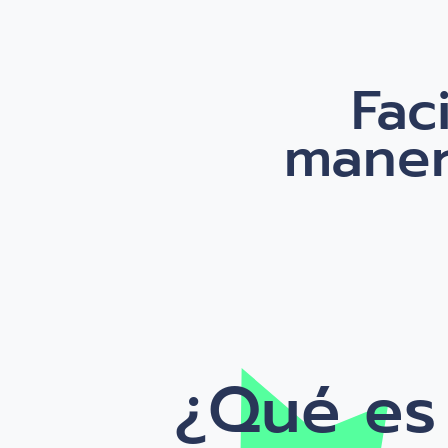
Fac
maner
¿Qué es