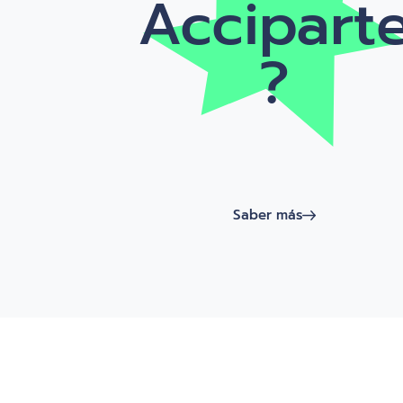
Accipart
?
Saber más