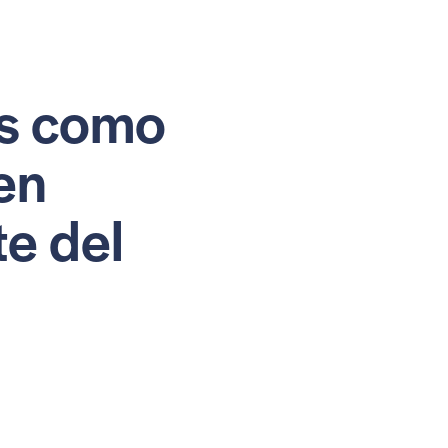
os como
en
te del